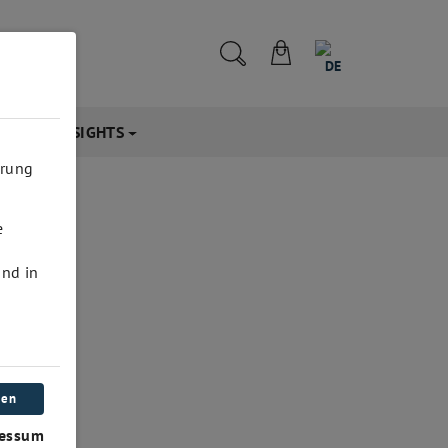
DE
NFOS & INSIGHTS
hrung
e
und in
ren
essum