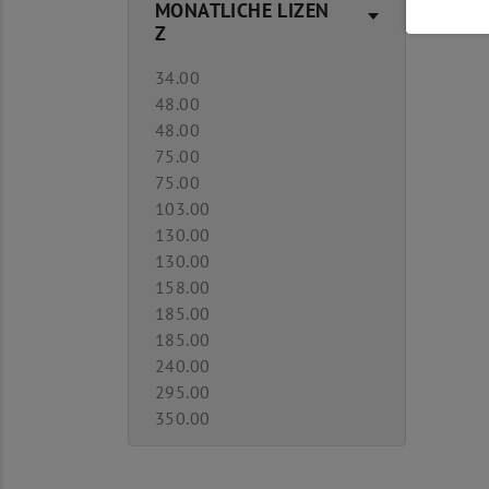
MONATLICHE LIZEN
Z
34.00
48.00
48.00
75.00
75.00
103.00
130.00
130.00
158.00
185.00
185.00
240.00
295.00
350.00