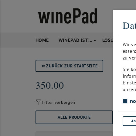
Dat
HOME
WINEPAD IST ...
LÖSUNGEN
Wir v
essen
zu ver
➥
ZURÜCK ZUR STARTSEITE
Sie kö
Infor
350.00
Einst
unser
no
Filter verbergen
ALLE PRODUKTE
An