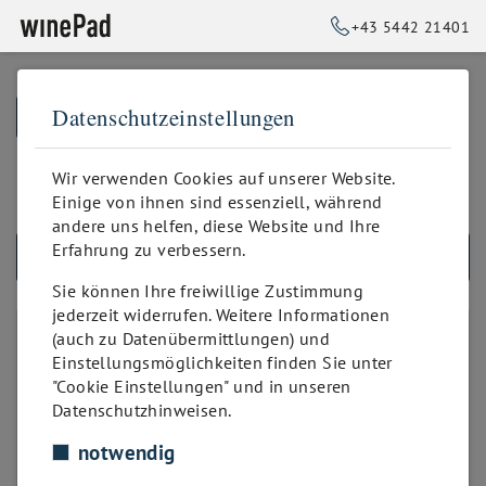
+43 5442 21401
Datenschutzeinstellungen
➥
ZURÜCK ZUR STARTSEITE
185.00
Wir verwenden Cookies auf unserer Website.
Einige von ihnen sind essenziell, während
andere uns helfen, diese Website und Ihre
Erfahrung zu verbessern.
ALLE PRODUKTE
Sie können Ihre freiwillige Zustimmung
jederzeit widerrufen. Weitere Informationen
MONATLICHE LIZENZ
(auch zu Datenübermittlungen) und
Einstellungsmöglichkeiten finden Sie unter
34.00
"Cookie Einstellungen" und in unseren
48.00
Datenschutzhinweisen.
48.00
notwendig
75.00
75.00