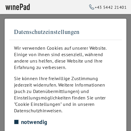
+43 5442 21401
Datenschutzeinstellungen
➥
ZURÜCK ZUR STARTSEITE
Verwaltung
Wir verwenden Cookies auf unserer Website.
Einige von ihnen sind essenziell, während
andere uns helfen, diese Website und Ihre
winePad ist effizient
Erfahrung zu verbessern.
Weinkarten schreiben, Details recherchieren,
Sie können Ihre freiwillige Zustimmung
Jahrgänge wechseln, Karten korrigieren, übersetzen,
jederzeit widerrufen. Weitere Informationen
ausdrucken, auswechseln… lassen sie all diese
(auch zu Datenübermittlungen) und
zeitraubenden Arbeiten unsere Sorge sein! Wir
Einstellungsmöglichkeiten finden Sie unter
digitalisieren ihr Angebot, damit Sie es jederzeit und
"Cookie Einstellungen" und in unseren
an jedem Ort in perfekter Aufbereitung abrufen
Datenschutzhinweisen.
können.
notwendig