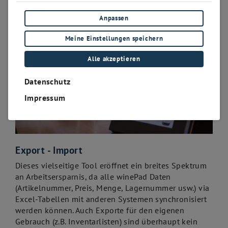
Anpassen
Meine Einstellungen speichern
Alle akzeptieren
Datenschutz
Impressum
Export - Import
Dieses vielseitige Tool eröffnet ein breites Spektrum
an Arbeitsersparnis, da alle winePad Daten
(Artikelnummer, Preis, Menge, Lagernummer usw.) via
Excel-Tabellen mit anderen Systemen synchronisiert
werden können. Auch Exporte für den eigenen
Gebrauch (z.B. Inventarlisten) sind überhaupt kein