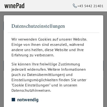
+43 5442 21401
Datenschutzeinstellungen
➥
ZURÜCK ZUR STARTSEITE
18,5 % vom Gesamt-Netto-
Wir verwenden Cookies auf unserer Website.
Einige von ihnen sind essenziell, während
Verkaufspreis
andere uns helfen, diese Website und Ihre
Erfahrung zu verbessern.
Sie können Ihre freiwillige Zustimmung
ALLE PRODUKTE
jederzeit widerrufen. Weitere Informationen
(auch zu Datenübermittlungen) und
Einstellungsmöglichkeiten finden Sie unter
PROVISION
"Cookie Einstellungen" und in unseren
Datenschutzhinweisen.
18,5 % vom Gesamt-Netto-Verkaufspreis
13,5 % vom Gesamt-Netto-Verkaufspreis
notwendig
8,5 % vom Gesamt-Netto-Verkaufspreis