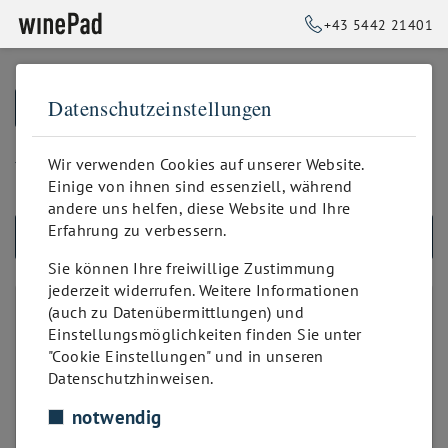
+43 5442 21401
Datenschutzeinstellungen
➥
ZURÜCK ZUR STARTSEITE
bis 100 Positionen
Wir verwenden Cookies auf unserer Website.
Einige von ihnen sind essenziell, während
andere uns helfen, diese Website und Ihre
Erfahrung zu verbessern.
ALLE PRODUKTE
Sie können Ihre freiwillige Zustimmung
jederzeit widerrufen. Weitere Informationen
PRODUKTANZAHL
(auch zu Datenübermittlungen) und
Einstellungsmöglichkeiten finden Sie unter
unbegrenzt
"Cookie Einstellungen" und in unseren
bis 50 Positionen
Datenschutzhinweisen.
bis 100 Positionen
notwendig
bis 200 Positionen
bis 300 Positionen