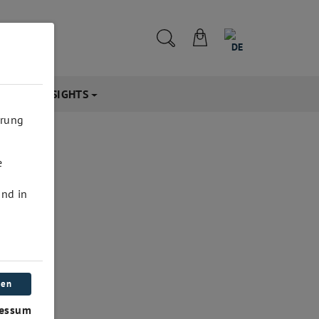
DE
NFOS & INSIGHTS
hrung
e
und in
ren
essum