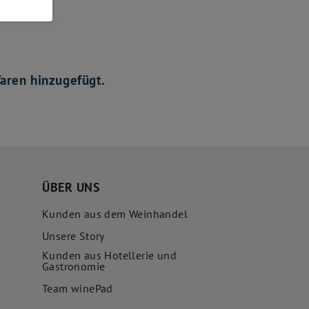
aren hinzugefügt.
ÜBER UNS
Kunden aus dem Weinhandel
Unsere Story
Kunden aus Hotellerie und
Gastronomie
Team winePad