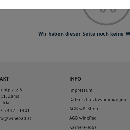
Wir haben dieser Seite noch keine W
AKT
INFO
uptplatz 6
Impressum
511
,
Zams
Datenschutzbestimmungen
stria
AGB wP-Shop
43 5442 21401
AGB winePad
fo@winepad.at
Karriere/Jobs