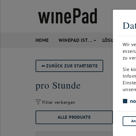
Dat
HOME
WINEPAD IST ...
LÖSUNGEN
Wir v
essen
zu ver
➥
ZURÜCK ZUR STARTSEITE
Sie kö
Infor
pro Stunde
Einst
unser
no
Filter verbergen
ALLE PRODUKTE
An