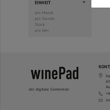
EINHEIT
pro Monat
pro Stunde
Stück
pro Jahr
KONT
Ha
6
Au
der digitale Sommelier
+
in