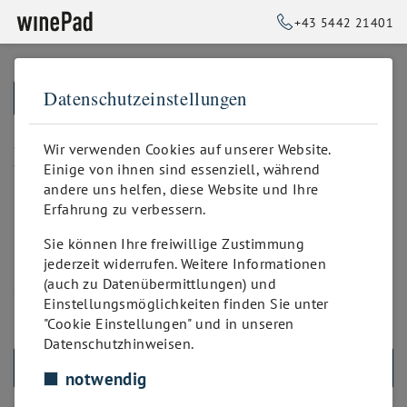
+43 5442 21401
Datenschutzeinstellungen
➥
ZURÜCK ZUR STARTSEITE
EPS
Wir verwenden Cookies auf unserer Website.
Einige von ihnen sind essenziell, während
andere uns helfen, diese Website und Ihre
EPS-Direktüberweisungsdienst.
Erfahrung zu verbessern.
Nur in Deutschland und Österreich möglich.
Sie können Ihre freiwillige Zustimmung
jederzeit widerrufen. Weitere Informationen
EPS erhebt eine feste Gebühr (ca. 0,2€) und variable
(auch zu Datenübermittlungen) und
Gebühren als Prozentsatz des Zahlungsbetrages, von
Einstellungsmöglichkeiten finden Sie unter
2,99 % bis 4,99%.
"Cookie Einstellungen" und in unseren
Datenschutzhinweisen.
ALLE PRODUKTE
notwendig