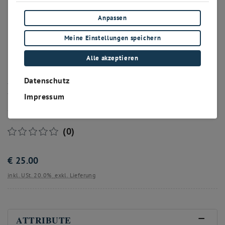
Anpassen
Meine Einstellungen speichern
Alle akzeptieren
Datenschutz
Frühroter Veltliner
Impressum
Aromaglas
(0)
€
25.00
inkl. USt. 20.0%
exkl. Lieferung
ATTRIBUTE