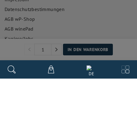
Datenschutzbestimmungen
AGB wP-Shop
AGB winePad
Karriere/Jobs
Fragen und Antworten
IN DEN WARENKORB
ÜBER UNS
DE
Kunden aus dem Weinhandel
Unsere Story
Kunden aus Hotellerie und Gastronomie
Team winePad
Unsere Bezahlarten