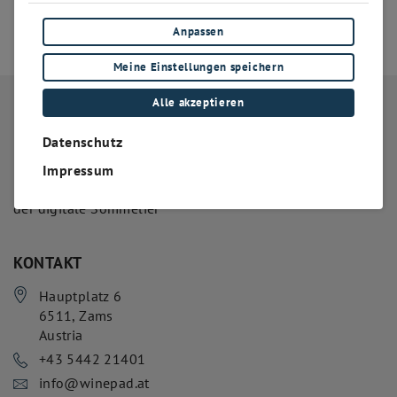
➥
ZURÜCK ZUR STARTSEITE
Anpassen
Meine Einstellungen speichern
Alle akzeptieren
Datenschutz
Impressum
der digitale Sommelier
KONTAKT
Hauptplatz 6
6511
,
Zams
Austria
+43 5442 21401
info@winepad.at