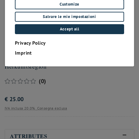
Customize
Salvare le mie impostazioni
Accept all
Privacy Policy
Champagne
Imprint
Herkunftsregion
(0)
€
25.00
IVA inclusa 20.0%
Consegna esclusa
ATTRIBUTES