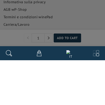
Informativa sulla privacy
AGB wP-Shop
Termini e condizioni winePad
Carriera/Lavoro
Frequently asked Questions
ADD TO CART
ABOUT US
Clienti del commercio del vino
IT
la nostra storia
Clienti del settore alberghiero e della ristorazione
Team winePad
Our payment methods