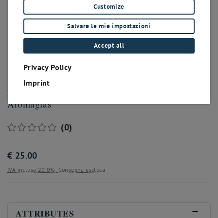
Customize
Salvare le mie impostazioni
Accept all
Privacy Policy
Merlot
Imprint
Aromaglas
(0)
€
25.00
IVA inclusa 20.0%
Consegna esclusa
ATTRIBUTES